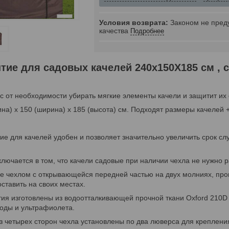
Законом не пред
качества
Подробнее
тие для садовых качелей 240х150Х185 см , с
с от необходимости убирать мягкие элементы качели и защитит их
ина) х 150 (ширина) х 185 (высота) см. Подходят размеры качелей 
ие для качелей удобен и позволяет значительно увеличить срок с
ключается в том, что качели садовые при наличии чехла не нужно р
 чехлом с открывающейся передней частью на двух молниях, проп
оставить на своих местах.
ия изготовлены из водоотталкивающей прочной ткани Oxford 210D 
оды и ультрафиолета.
з четырех сторон чехла установлены по два люверса для крепления