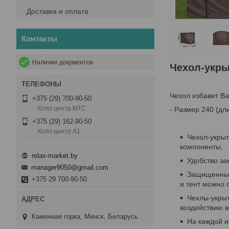
Доставка и оплата
Контакты
Наличие документов
Чехол-укры
Чехол избавит Ва
+375 (29) 700-90-50
Колл центр МТС
- Размер 240 (дл
+375 (29) 162-90-50
Колл центр А1
Чехол-укрыт
компоненты.
relax-market.by
Удобство за
manager9050@gmail.com
Защищенные
+375 29 700-90-50
и тент можно 
Чехлы-укрыт
воздействию в
Каменная горка, Минск, Беларусь
На каждой и