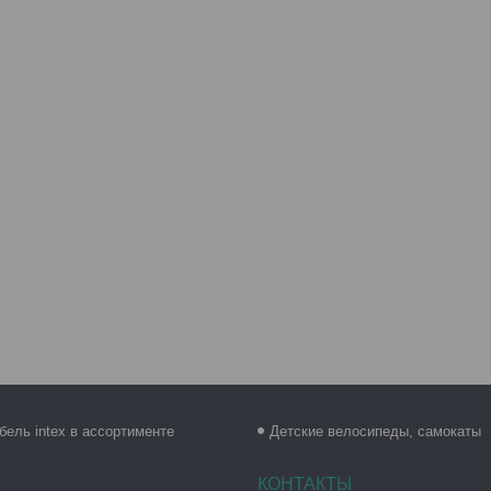
бель intex в ассортименте
Детские велосипеды, самокаты