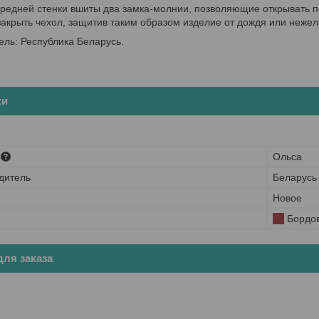
редней стенки вшиты два замка-молнии, позволяющие открывать пе
закрыть чехол, защитив таким образом изделие от дождя или нежел
ель: Республика Беларусь.
ки
Ольса
дитель
Беларусь
Новое
Бордо
ля заказа