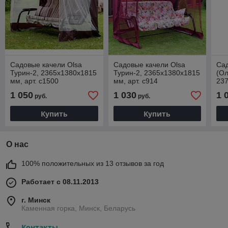
Садовые качели Olsa
Садовые качели Olsa
Сад
Турин-2, 2365х1380х1815
Турин-2, 2365х1380х1815
(Ол
мм, арт. с1500
мм, арт. с914
237
с1
1 050
1 030
1 
руб.
руб.
Купить
Купить
О нас
100% положительных из 13 отзывов за год
Работает с 08.11.2013
г. Минск
Каменная горка, Минск, Беларусь
Контакты