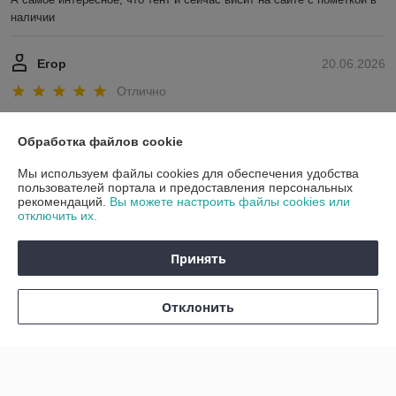
наличии
Егор
20.06.2026
Отлично
Показать все отзывы
Обработка файлов cookie
Мы используем файлы cookies для обеспечения удобства
О нас
пользователей портала и предоставления персональных
рекомендаций.
Вы можете настроить файлы cookies или
отключить их.
Контакты
Принять
Доставка и оплата
Отклонить
График работы
Полная версия сайта
Политика обработки cookies