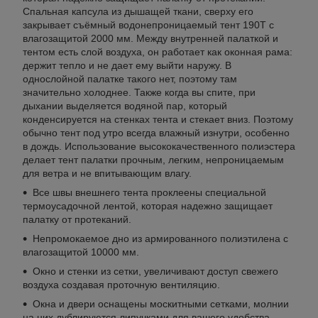
Спальная капсула из дышащей ткани, сверху его
закрывает съёмный водонепроницаемый тент 190Т с
влагозащитой 2000 мм. Между внутренней палаткой и
тентом есть слой воздуха, он работает как оконная рама:
держит тепло и не дает ему выйти наружу. В
однослойной палатке такого нет, поэтому там
значительно холоднее. Также когда вы спите, при
дыхании выделяется водяной пар, который
конденсируется на стенках тента и стекает вниз. Поэтому
обычно тент под утро всегда влажный изнутри, особенно
в дождь. Использование высококачественного полиэстера
делает тент палатки прочным, легким, непроницаемым
для ветра и не впитывающим влагу.
Все швы внешнего тента проклеены специальной
термоусадочной лентой, которая надежно защищает
палатку от протеканий.
Непромокаемое дно из армированного полиэтилена с
влагозащитой 10000 мм.
Окно и стенки из сетки, увеличивают доступ свежего
воздуха создавая проточную вентиляцию.
Окна и двери оснащены москитными сетками, молнии
на них дублируются липучками для вашего удобства.