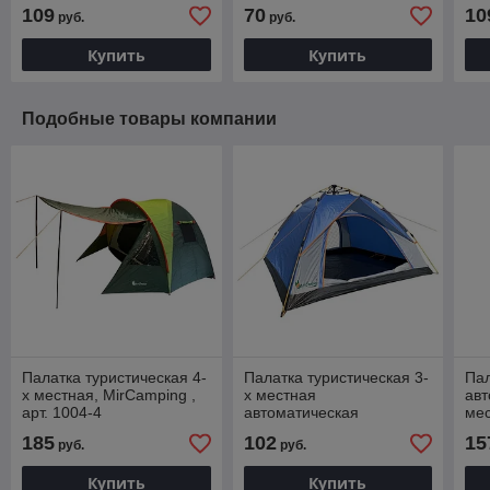
коричневый,
(усиленный), арт. 64143
све
109
70
10
руб.
руб.
120х60х69см
Купить
Купить
Подобные товары компании
Палатка туристическая 4-
Палатка туристическая 3-
Пал
х местная, MirCamping ,
х местная
авт
арт. 1004-4
автоматическая
мес
Mircamping , арт. 910-3
94
185
102
15
руб.
руб.
Купить
Купить