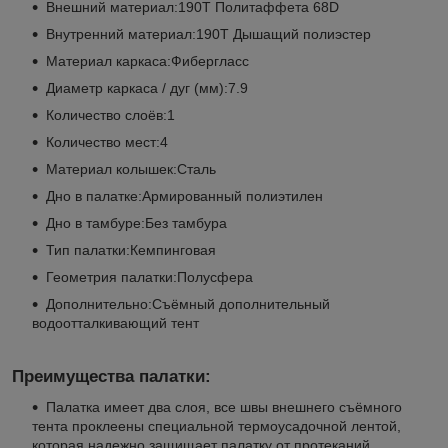
Внешний материал:190Т Политаффета 68D
Внутренний материал:190T Дышащий полиэстер
Материал каркаса:Фибергласс
Диаметр каркаса / дуг (мм):7.9
Количество слоёв:1
Количество мест:4
Материал колышек:Сталь
Дно в палатке:Армированный полиэтилен
Дно в тамбуре:Без тамбура
Тип палатки:Кемпинговая
Геометрия палатки:Полусфера
Дополнительно:Съёмный дополнительный
водоотталкивающий тент
Преимущества палатки:
Палатка имеет два слоя, все швы внешнего съёмного
тента проклеены специальной термоусадочной лентой,
которая надежно защищает палатку от протеканий.