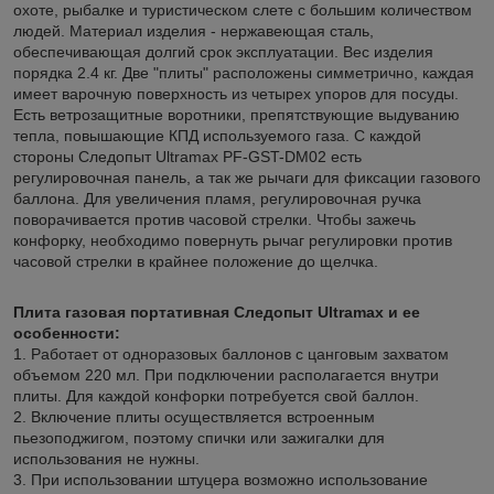
охоте, рыбалке и туристическом слете с большим количеством
людей. Материал изделия - нержавеющая сталь,
обеспечивающая долгий срок эксплуатации. Вес изделия
порядка 2.4 кг. Две "плиты" расположены симметрично, каждая
имеет варочную поверхность из четырех упоров для посуды.
Есть ветрозащитные воротники, препятствующие выдуванию
тепла, повышающие КПД используемого газа. С каждой
стороны Следопыт Ultramax PF-GST-DM02 есть
регулировочная панель, а так же рычаги для фиксации газового
баллона. Для увеличения пламя, регулировочная ручка
поворачивается против часовой стрелки. Чтобы зажечь
конфорку, необходимо повернуть рычаг регулировки против
часовой стрелки в крайнее положение до щелчка.
Плита газовая портативная Следопыт Ultramax и ее
особенности:
1. Работает от одноразовых баллонов с цанговым захватом
объемом 220 мл. При подключении располагается внутри
плиты. Для каждой конфорки потребуется свой баллон.
2. Включение плиты осуществляется встроенным
пьезоподжигом, поэтому спички или зажигалки для
использования не нужны.
3. При использовании штуцера возможно использование