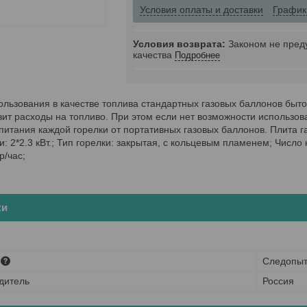
Условия оплаты и доставки
График
Законом не пред
качества
Подробнее
льзования в качестве топлива стандартных газовых баллонов бытов
ит расходы на топливо. При этом если нет возможности использов
питания каждой горелки от портативных газовых баллонов. Плита
: 2*2.3 кВт.; Тип горелки: закрытая, с кольцевым пламенем; Число к
р/час;
ки
Следопы
дитель
Россия