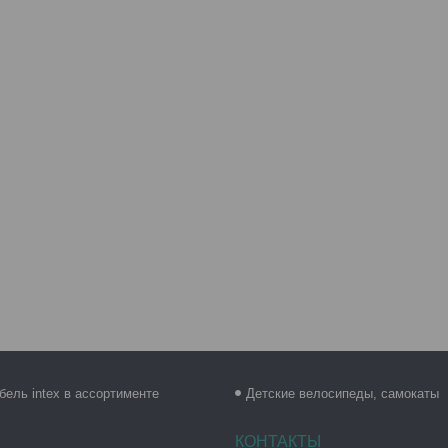
бель intex в ассортименте
Детские велосипеды, самокаты