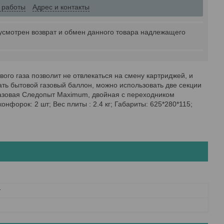
 работы
Адрес и контакты
усмотрен возврат и обмен данного товара надлежащего
ого газа позволит не отвлекаться на смену картриджей, и
ать бытовой газовый баллон, можно использовать две секции
 газовая Следопыт Maximum, двойная с переходником
онфорок: 2 шт; Вес плиты : 2.4 кг; Габариты: 625*280*115;
т