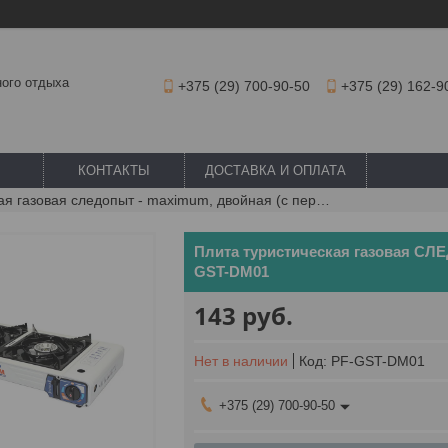
ного отдыха
+375 (29) 700-90-50
+375 (29) 162-9
КОНТАКТЫ
ДОСТАВКА И ОПЛАТА
Плита туристическая газовая следопыт - maximum, двойная (с переходником), арт. pf-gst-dm01
Плита туристическая газовая СЛЕ
GST-DM01
143
руб.
Нет в наличии
Код:
PF-GST-DM01
+375 (29) 700-90-50