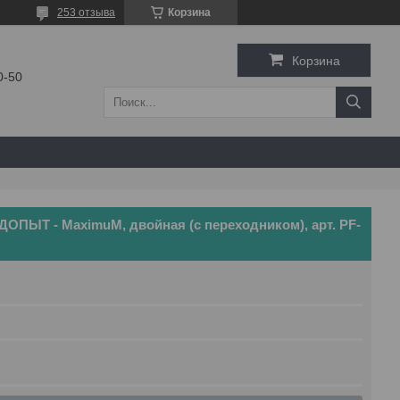
253 отзыва
Корзина
Корзина
0-50
ДОПЫТ - MaximuM, двойная (с переходником), арт. PF-