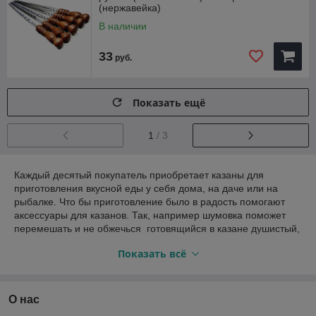
(нержавейка)
В наличии
33
руб.
Показать ещё
1
/ 3
Каждый десятый покупатель приобретает казаны для
приготовления вкусной еды у себя дома, на даче или на
рыбалке. Что бы приготовление было в радость помогают
аксессуары для казанов. Так, например шумовка поможет
перемешать и не обжечься готовящийся в казане душистый,
насыщенный плов. А половник наполнит миску ароматным,
Показать всё
сваренным в казане супом топчета. Любители рыбалки
возьмут с собой треногу. И после удачного улова установят
треногу, разожгут костёр и приготовят в казане под звуки
природы и гитары уху, которая не оставит никого
О нас
равнодушным. Так же на сайте relax-market.by найдёте