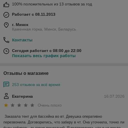
алюминиевые и чугунные крышки, чехлы для переноски
100% положительных из 13 отзывов за год
казанов и другие товары.
Работает с 08.11.2013
г. Минск
Каменная горка, Минск, Беларусь
Контакты
Сегодня работает с 08:00 до 22:00
Показать весь график работы
Отзывы о магазине
253 отзывов за всё время
Екатерина
16.07.2026
Очень плохо
Заказала тент для бассейна во вт. Девушка оперативно 
перезвонила. Договорились, что заберу в чт. Она уточнила, точно ли 
буду забирать, тк товар последний. Я подтвердила, что в чт после 