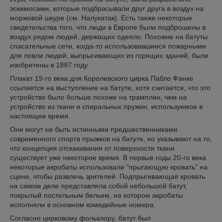
эскимосами, которые подбрасывали друг друга в воздух на
моржовой шкуре (см. Налукатак). Есть также некоторые
свидетельства того, что люди в Европе были подброшены в
воздух рядом людей, держащих одеяло. Похожие на батуты
спасательные сети, когда-то использовавшиеся пожарными
для ловли людей, выпрыгивающих из горящих зданий, были
изобретены в 1887 году.
Плакат 19-го века для Королевского цирка Пабло Фанке
ссылается на выступление на батуте, хотя считается, что это
устройство было больше похоже на трамплин, чем на
устройство из ткани и спиральных пружин, используемое в
настоящее время.
Они могут не быть истинными предшественниками
современного спорта прыжков на батуте, но указывают на то,
что концепция отскакивания от поверхности ткани
существует уже некоторое время. В первые годы 20-го века
некоторые акробаты использовали "прыгающую кровать" на
сцене, чтобы развлечь зрителей. Подпрыгивающая кровать
на самом деле представляла собой небольшой батут,
покрытый постельным бельем, на котором акробаты
исполняли в основном комедийные номера.
Согласно цирковому фольклору, батут был