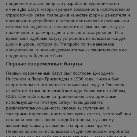
предположительно впервые разработан художником по
имени Дю Батут, который увидел возможность использования
страховочной сетки трапеции в качестве формы движителя и
посадочного устройства и экспериментировал с различными
системами подвески, в конечном итоге уменьшив сетку до
практического размера для отдельного выступления. В то
время как подобные батуту устройства использовались для
шоу и в цирке, история du Trampolin почти наверняка
апокрифична, и никаких документальных свидетельств в ее
поддержку найдено не было.
Первые современные батуты
Первый современный батут был построен Джорджем
Ниссеном и Ларри Грисволдом в 1936 году. Ниссен был
спортсменом по гимнастике и прыжкам в воду, а Грисволд-
акробатом в гимнастической команде Университета Айовы,
США. Они наблюдали за трапециевидными артистами,
использующими плотную сетку, чтобы добавить
развлекательную ценность своему выступлению, и
экспериментировали, протягивая кусок холста, в который они
вставили люверсы вдоль каждой стороны, к угловому
железному каркасу с помощью спиральных пружин.
Первоначально он использовался для тренировки акробатов,