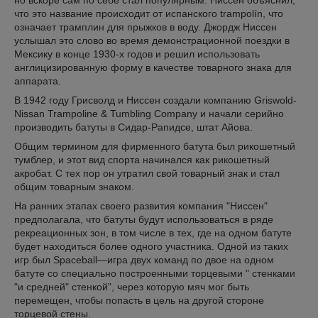
но вскоре сам по себе стал популярным. Ниссен объяснил,
что это название происходит от испанского trampolín, что
означает трамплин для прыжков в воду. Джордж Ниссен
услышал это слово во время демонстрационной поездки в
Мексику в конце 1930-х годов и решил использовать
англицизированную форму в качестве товарного знака для
аппарата.
В 1942 году Грисволд и Ниссен создали компанию Griswold-
Nissan Trampoline & Tumbling Company и начали серийно
производить батуты в Сидар-Рапидсе, штат Айова.
Общим термином для фирменного батута был рикошетный
тумблер, и этот вид спорта начинался как рикошетный
акробат. С тех пор он утратил свой товарный знак и стал
общим товарным знаком.
На ранних этапах своего развития компания "Ниссен"
предполагала, что батуты будут использоваться в ряде
рекреационных зон, в том числе в тех, где на одном батуте
будет находиться более одного участника. Одной из таких
игр был Spaceball—игра двух команд по двое на одном
батуте со специально построенными торцевыми " стенками
"и средней" стенкой", через которую мяч мог быть
перемещен, чтобы попасть в цель на другой стороне
торцевой стены.